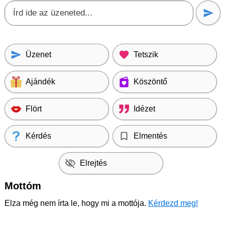
Üzenet
Tetszik
Ajándék
Köszöntő
Flört
Idézet
Kérdés
Elmentés
Elrejtés
Mottóm
Elza még nem írta le, hogy mi a mottója.
Kérdezd meg!