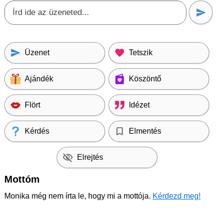
Üzenet
Tetszik
Ajándék
Köszöntő
Flört
Idézet
Kérdés
Elmentés
Elrejtés
Mottóm
Monika még nem írta le, hogy mi a mottója.
Kérdezd meg!