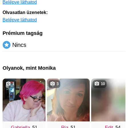
Belépve láthatod
Olvasatlan üzenetek:
Belépve láthatod
Prémium tagság
Nincs
Olyanok, mint Monika
1
3
10
Gabriella
Ria
Edit
, 51
, 51
, 54