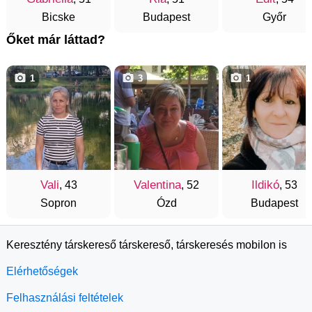
Bicske
Budapest
Győr
Őket már láttad?
1
3
1
Vali
Valentina
Ildikó
, 43
, 52
, 53
Sopron
Ózd
Budapest
Keresztény társkereső társkereső, társkeresés mobilon is
Elérhetőségek
Felhasználási feltételek