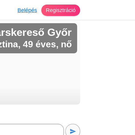
Belépés
Regisztráció
rskereső Győr
ztina, 49 éves, nő