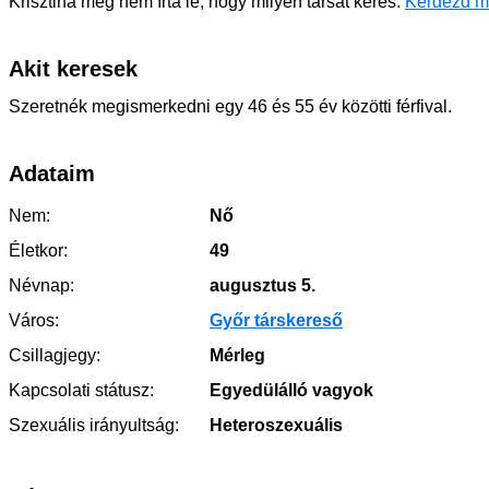
Krisztina még nem írta le, hogy milyen társat keres.
Kérdezd m
Akit keresek
Szeretnék megismerkedni egy 46 és 55 év közötti férfival.
Adataim
Nem:
Nő
Életkor:
49
Névnap:
augusztus 5.
Város:
Győr társkereső
Csillagjegy:
Mérleg
Kapcsolati státusz:
Egyedülálló vagyok
Szexuális irányultság:
Heteroszexuális