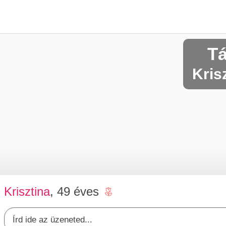
Tá
Kris
Krisztina
, 49 éves