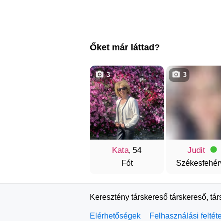
Őket már láttad?
3
3
Kata
Judit
, 54
Fót
Székesfehér
Keresztény társkereső társkereső, tá
Elérhetőségek
Felhasználási feltét