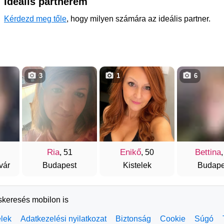
Ideális partnerem
Kérdezd meg tőle
, hogy milyen számára az ideális partner.
3
1
6
Ria
Enikő
Bettina
, 51
, 50
vár
Budapest
Kistelek
Budape
rskeresés mobilon is
elek
Adatkezelési nyilatkozat
Biztonság
Cookie
Súgó