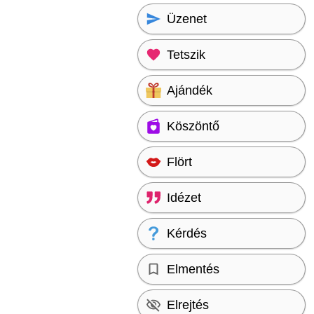
Üzenet
Tetszik
Ajándék
Köszöntő
Flört
Idézet
Kérdés
Elmentés
Elrejtés