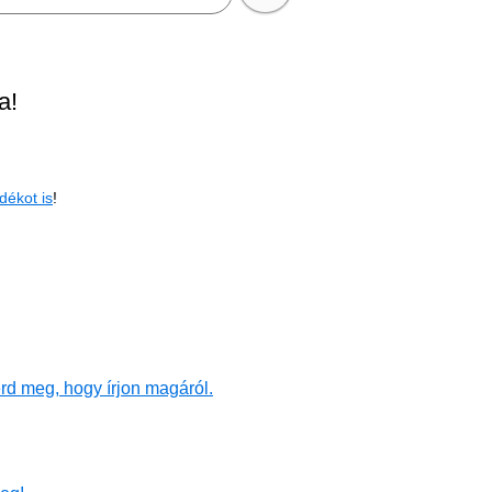
a!
dékot is
!
rd meg, hogy írjon magáról.