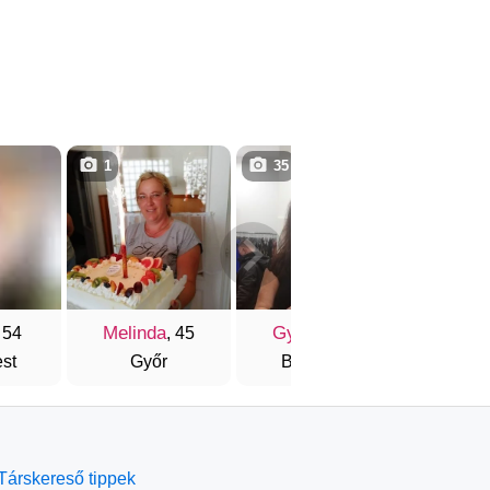
1
35
1
Melinda
Gyöngy
Kriszt
, 54
, 45
, 47
st
Győr
Budapest
Kesz
Társkereső tippek