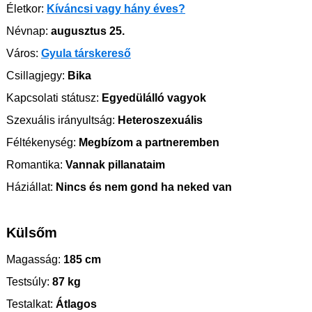
Életkor:
Kíváncsi vagy hány éves?
Névnap:
augusztus 25.
Város:
Gyula társkereső
Csillagjegy:
Bika
Kapcsolati státusz:
Egyedülálló vagyok
Szexuális irányultság:
Heteroszexuális
Féltékenység:
Megbízom a partneremben
Romantika:
Vannak pillanataim
Háziállat:
Nincs és nem gond ha neked van
Külsőm
Magasság:
185 cm
Testsúly:
87 kg
Testalkat:
Átlagos