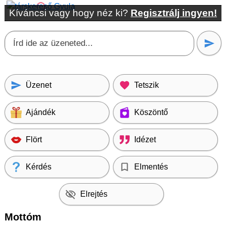
Kíváncsi vagy hogy néz ki?
Regisztrálj ingyen!
Üzenet
Tetszik
Ajándék
Köszöntő
Flört
Idézet
Kérdés
Elmentés
Elrejtés
Mottóm