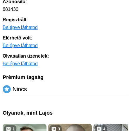
Azonosító:
681430
Regisztrált:
Belépve láthatod
Elérhető volt:
Belépve láthatod
Olvasatlan üzenetek:
Belépve láthatod
Prémium tagság
Nincs
Olyanok, mint Lajos
1
3
4