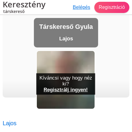
Keresztény
Belépés
Regisztráció
társkereső
Társkereső Gyula
Lajos
Kíváncsi vagy hogy néz
ki?
Regisztrálj ingyen!
Lajos