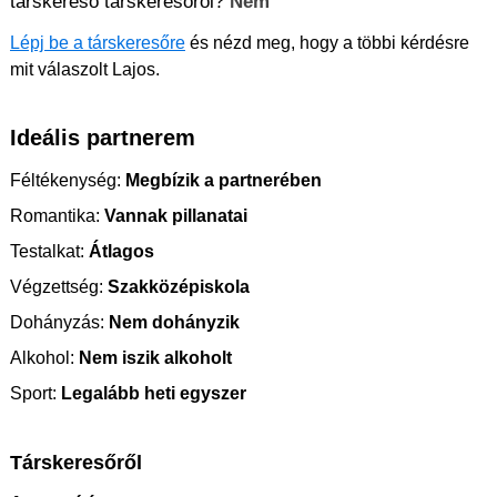
társkereső társkeresőről?
Nem
Lépj be a társkeresőre
és nézd meg, hogy a többi kérdésre
mit válaszolt Lajos.
Ideális partnerem
Féltékenység:
Megbízik a partnerében
Romantika:
Vannak pillanatai
Testalkat:
Átlagos
Végzettség:
Szakközépiskola
Dohányzás:
Nem dohányzik
Alkohol:
Nem iszik alkoholt
Sport:
Legalább heti egyszer
Társkeresőről