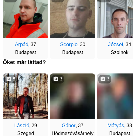
Árpád
Scorpio
József
, 37
, 30
, 34
Budapest
Budapest
Szolnok
Őket már láttad?
5
3
3
László
Gábor
Mátyás
, 29
, 37
, 38
Szeged
Hódmezővásárhely
Budapest