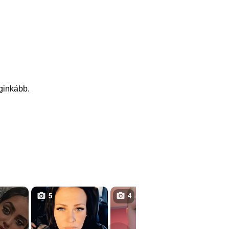
eginkább.
5
4