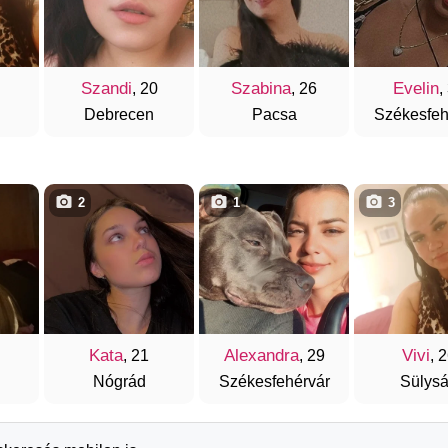
Szandi
Szabina
Evelin
, 20
, 26
,
Debrecen
Pacsa
Székesfeh
2
1
3
Kata
Alexandra
Vivi
, 21
, 29
, 
Nógrád
Székesfehérvár
Sülys