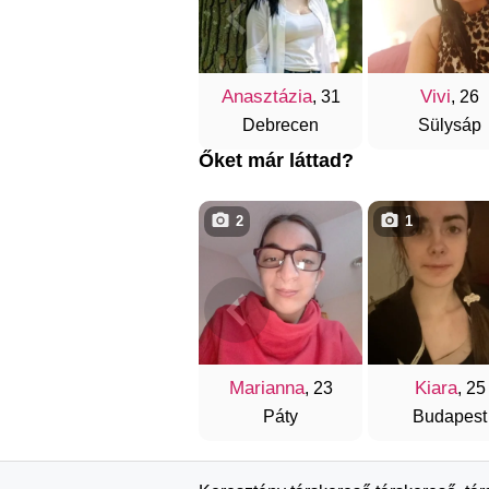
Anasztázia
Vivi
, 31
, 26
Debrecen
Sülysáp
Őket már láttad?
2
1
Marianna
Kiara
, 23
, 25
Páty
Budapest