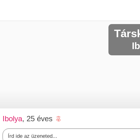
Társ
I
Ibolya
, 25 éves