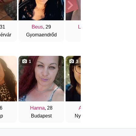
Beus
Laura
 31
, 29
, 27
érvár
Gyomaendrőd
Győr
1
3
3
Hanna
Anita
Rozália
26
, 28
, 28
áp
Budapest
Nyíregyháza
Kesz