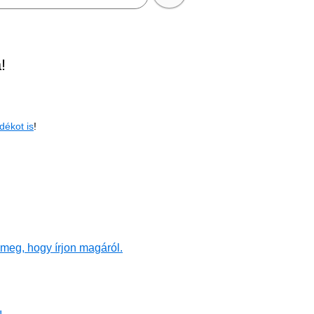
!
dékot is
!
meg, hogy írjon magáról.