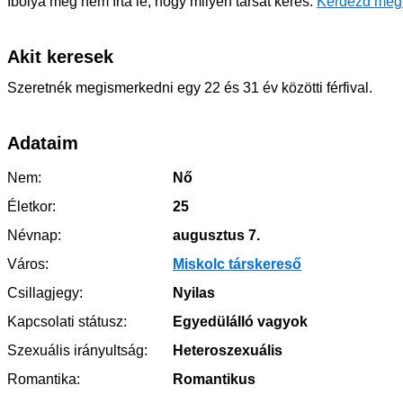
Ibolya még nem írta le, hogy milyen társat keres.
Kérdezd meg
Akit keresek
Szeretnék megismerkedni egy 22 és 31 év közötti férfival.
Adataim
Nem:
Nő
Életkor:
25
Névnap:
augusztus 7.
Város:
Miskolc társkereső
Csillagjegy:
Nyilas
Kapcsolati státusz:
Egyedülálló vagyok
Szexuális irányultság:
Heteroszexuális
Romantika:
Romantikus