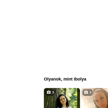
Olyanok, mint Ibolya
3
3