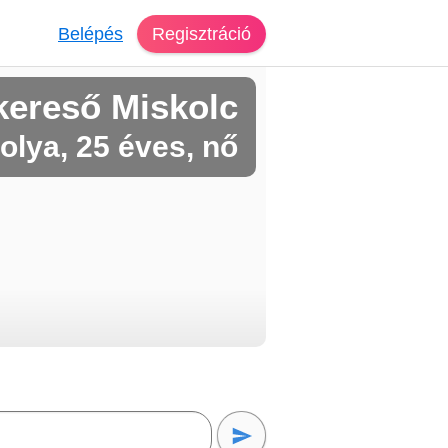
Belépés
Regisztráció
kereső Miskolc
bolya, 25 éves, nő