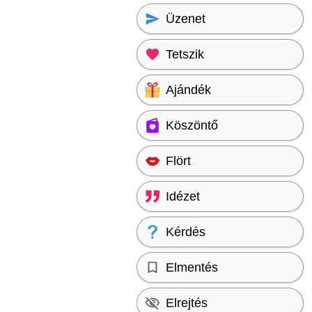
Üzenet
Tetszik
Ajándék
Köszöntő
Flört
Idézet
Kérdés
Elmentés
Elrejtés