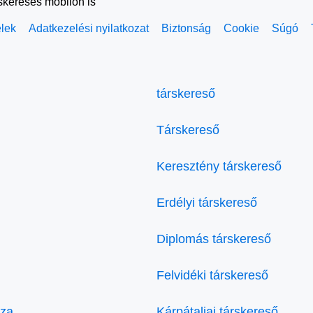
rskeresés mobilon is
elek
Adatkezelési nyilatkozat
Biztonság
Cookie
Súgó
társkereső
Társkereső
Keresztény társkereső
Erdélyi társkereső
Diplomás társkereső
Felvidéki társkereső
áza
Kárpátaljai társkereső