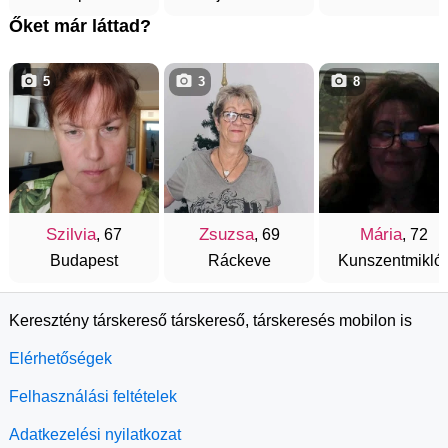
Őket már láttad?
5
3
8
Szilvia
Zsuzsa
Mária
, 67
, 69
, 72
Budapest
Ráckeve
Kunszentmikló
Keresztény társkereső társkereső, társkeresés mobilon is
Elérhetőségek
Felhasználási feltételek
Adatkezelési nyilatkozat