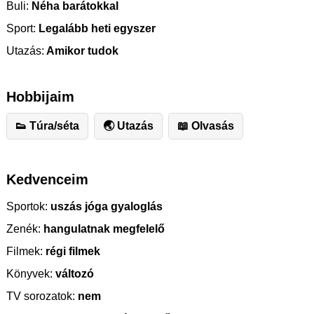
Buli:
Néha barátokkal
Sport:
Legalább heti egyszer
Utazás:
Amikor tudok
Hobbijaim
👟 Túra/séta
🌏 Utazás
📖 Olvasás
Kedvenceim
Sportok:
uszás jóga gyaloglás
Zenék:
hangulatnak megfelelő
Filmek:
régi filmek
Könyvek:
változó
TV sorozatok:
nem