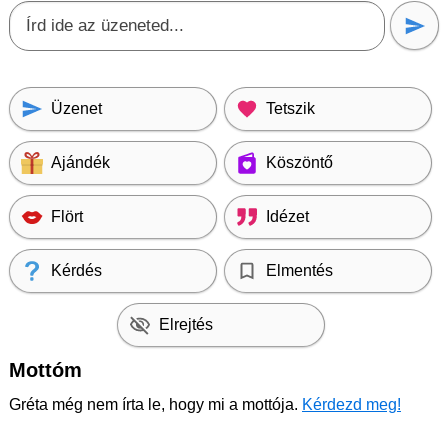
Üzenet
Tetszik
Ajándék
Köszöntő
Flört
Idézet
Kérdés
Elmentés
Elrejtés
Mottóm
Gréta még nem írta le, hogy mi a mottója.
Kérdezd meg!