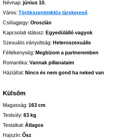
Névnap:
június 10.
Város:
Törökszentmiklós társkereső
Csillagjegy:
Oroszlán
Kapcsolati státusz:
Egyedülálló vagyok
Szexuális irányultság:
Heteroszexuális
Féltékenység:
Megbízom a partneremben
Romantika:
Vannak pillanataim
Háziállat:
Nincs és nem gond ha neked van
Külsőm
Magasság:
163 cm
Testsúly:
63 kg
Testalkat:
Átlagos
Hajszín:
Ősz