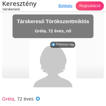
Keresztény
Belépés
Regisztráció
társkereső
Társkereső Törökszentmiklós
Gréta, 72 éves, nő
Prémium tag
Gréta
, 72 éves