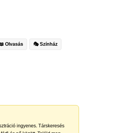
📖 Olvasás
🎭 Színház
isztráció ingyenes. Társkeresés