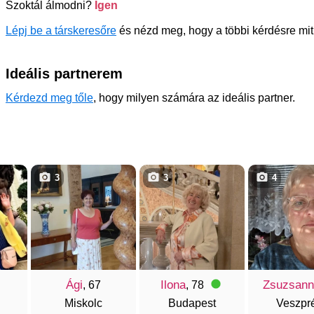
Szoktál álmodni?
Igen
Lépj be a társkeresőre
és nézd meg, hogy a többi kérdésre mit
Ideális partnerem
Kérdezd meg tőle
, hogy milyen számára az ideális partner.
3
3
4
Ági
Ilona
Zsuzsann
, 67
, 78
Miskolc
Budapest
Veszpr