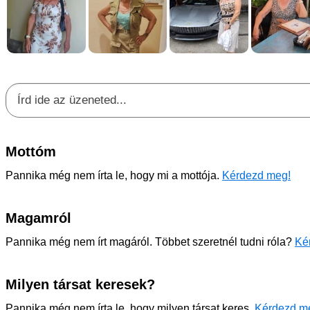
Mottóm
Pannika még nem írta le, hogy mi a mottója.
Kérdezd meg!
Magamról
Pannika még nem írt magáról. Többet szeretnél tudni róla?
Ké
Milyen társat keresek?
Pannika még nem írta le, hogy milyen társat keres.
Kérdezd m