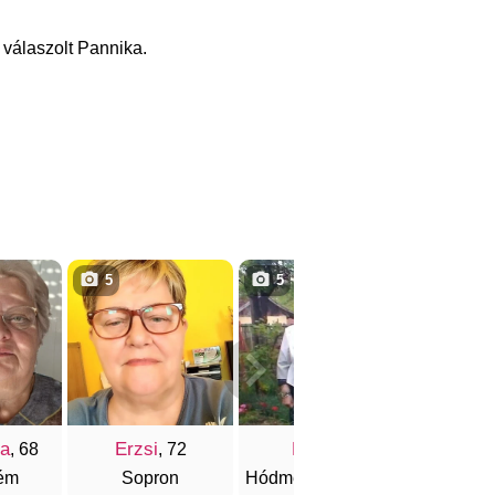
 válaszolt Pannika.
5
5
3
a
Erzsi
Kati
Gizel
, 68
, 72
, 77
ém
Sopron
Hódmezővásárhely
Sió