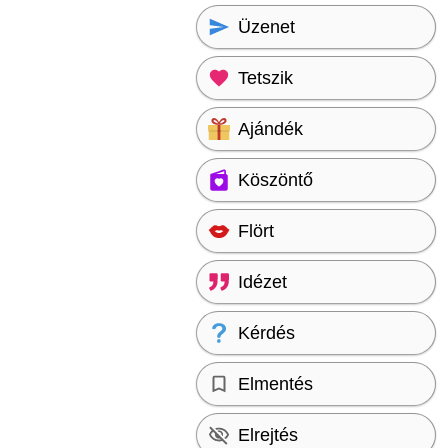
Üzenet
Tetszik
Ajándék
Köszöntő
Flört
Idézet
Kérdés
Elmentés
Elrejtés