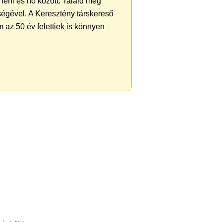
férfi és nő között. Találd meg
ségével. A Keresztény társkereső
 az 50 év felettiek is könnyen