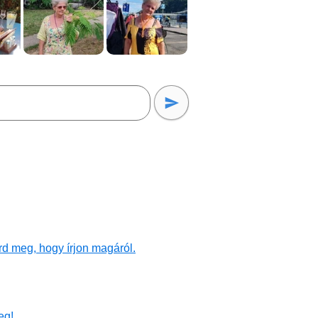
rd meg, hogy írjon magáról.
eg!