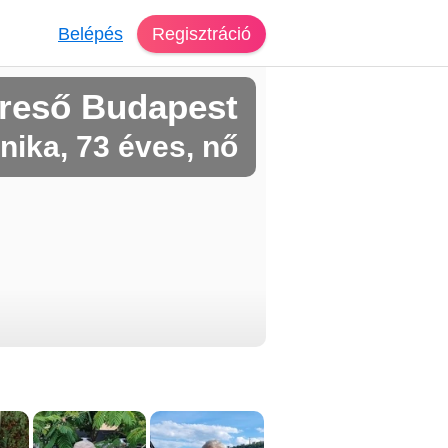
Belépés
Regisztráció
reső Budapest
nika, 73 éves, nő