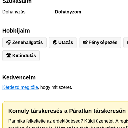
Szokásaim
Dohányzás:
Dohányzom
Hobbijaim
🎧 Zenehallgatás
🌏 Utazás
📸 Fényképezés
🛣️ ️Kirándulás
Kedvenceim
Kérdezd meg tőle
, hogy mit szeret.
Komoly társkeresés a Páratlan társkeresőn
Pannika felkeltette az érdeklődésed? Küldj üzenetet! A reg