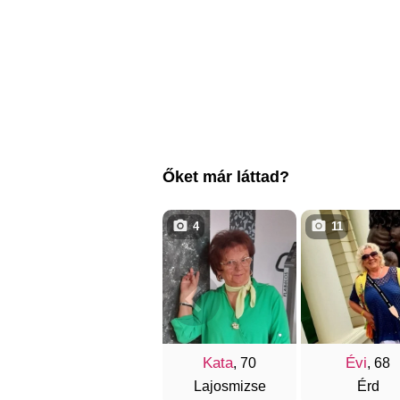
Őket már láttad?
4
11
Kata
Évi
, 70
, 68
Lajosmizse
Érd