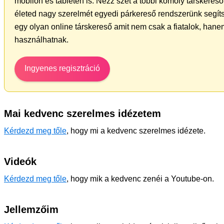
mobilon és tableten is. Nézz szét a többi komoly társkereső 
életed nagy szerelmét egyedi párkereső rendszerünk segít
egy olyan online társkereső amit nem csak a fiatalok, hanem
használhatnak.
Ingyenes regisztráció
Mai kedvenc szerelmes idézetem
Kérdezd meg tőle
, hogy mi a kedvenc szerelmes idézete.
Videók
Kérdezd meg tőle
, hogy mik a kedvenc zenéi a Youtube-on.
Jellemzőim