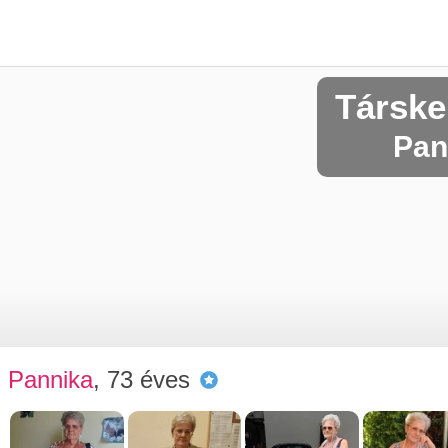
Társke
Pan
Pannika
, 73 éves