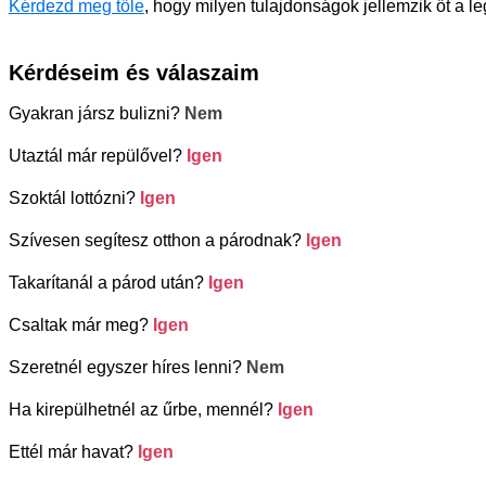
Kérdezd meg tőle
, hogy milyen tulajdonságok jellemzik őt a l
Kérdéseim és válaszaim
Gyakran jársz bulizni?
Nem
Utaztál már repülővel?
Igen
Szoktál lottózni?
Igen
Szívesen segítesz otthon a párodnak?
Igen
Takarítanál a párod után?
Igen
Csaltak már meg?
Igen
Szeretnél egyszer híres lenni?
Nem
Ha kirepülhetnél az űrbe, mennél?
Igen
Ettél már havat?
Igen