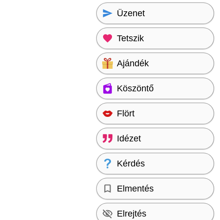
Üzenet
Tetszik
Ajándék
Köszöntő
Flört
Idézet
Kérdés
Elmentés
Elrejtés