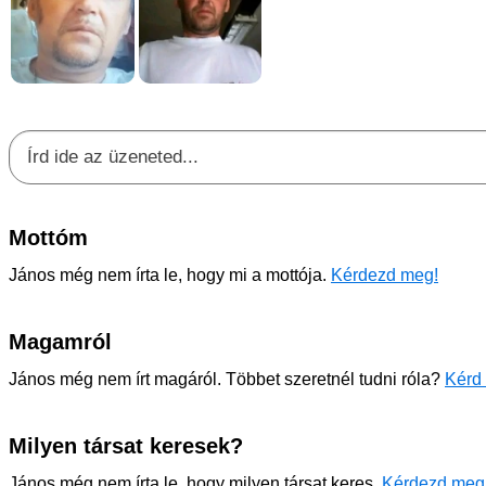
Mottóm
János még nem írta le, hogy mi a mottója.
Kérdezd meg!
Magamról
János még nem írt magáról. Többet szeretnél tudni róla?
Kérd 
Milyen társat keresek?
János még nem írta le, hogy milyen társat keres.
Kérdezd meg