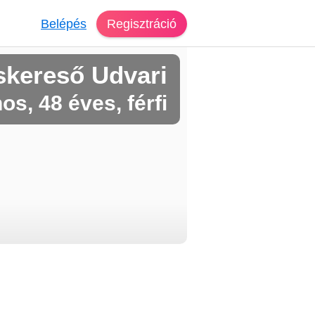
Belépés
Regisztráció
skereső Udvari
os, 48 éves, férfi