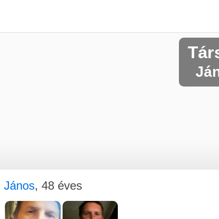
Tár
Ján
János
, 48 éves