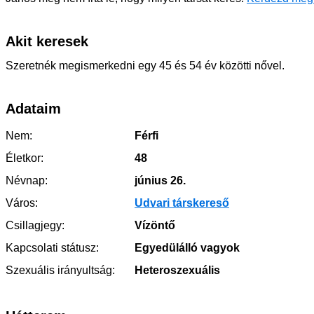
Akit keresek
Szeretnék megismerkedni egy 45 és 54 év közötti nővel.
Adataim
Nem:
Férfi
Életkor:
48
Névnap:
június 26.
Város:
Udvari társkereső
Csillagjegy:
Vízöntő
Kapcsolati státusz:
Egyedülálló vagyok
Szexuális irányultság:
Heteroszexuális