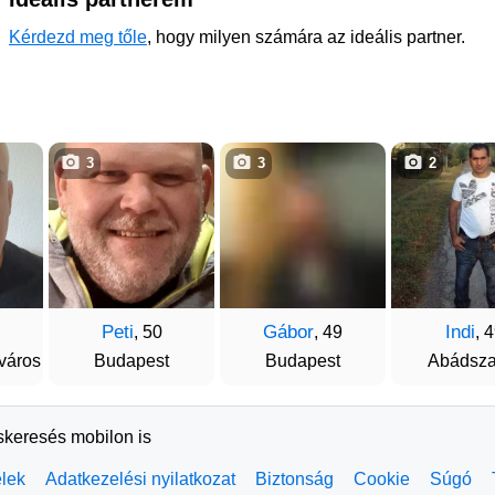
Kérdezd meg tőle
, hogy milyen számára az ideális partner.
3
3
2
Peti
Gábor
Indi
, 50
, 49
, 
város
Budapest
Budapest
Abádsza
rskeresés mobilon is
elek
Adatkezelési nyilatkozat
Biztonság
Cookie
Súgó