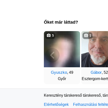
Őket már láttad?
5
1
Gyuszko
Gábor
, 49
, 52
Győr
Esztergom-kert
Keresztény társkereső társkereső, tá
Elérhetőségek
Felhasználási feltét