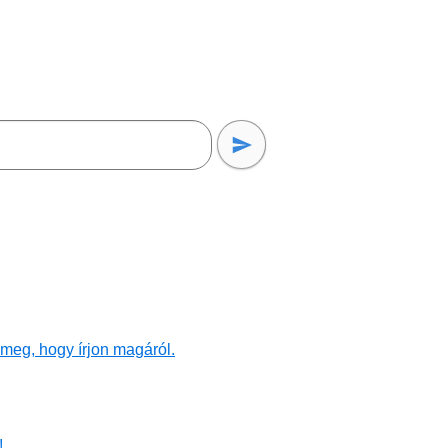
meg, hogy írjon magáról.
!