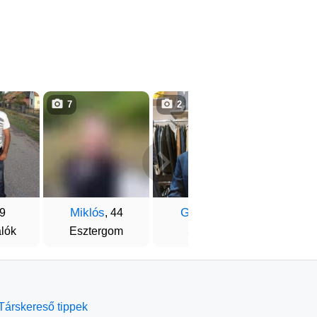
7
2
1
Miklós
Gábor
Tamá
49
, 44
, 54
lók
Esztergom
Sopron
Pé
Társkereső tippek