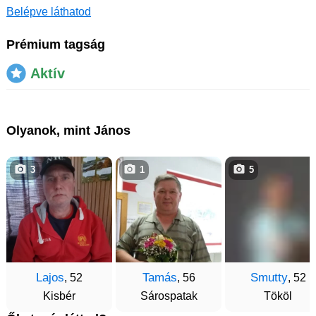
Belépve láthatod
Prémium tagság
Aktív
Olyanok, mint János
3
1
5
Lajos
Tamás
Smutty
, 52
, 56
, 52
Kisbér
Sárospatak
Tököl