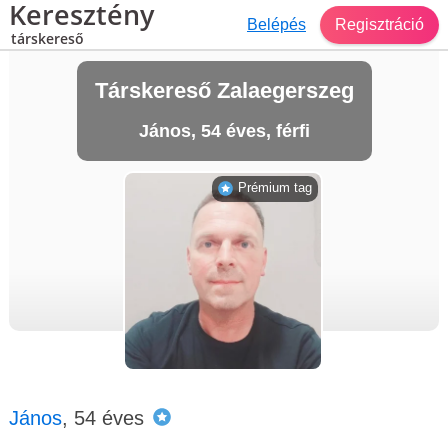
Keresztény
Belépés
Regisztráció
társkereső
Társkereső Zalaegerszeg
János, 54 éves, férfi
Prémium tag
János
, 54 éves