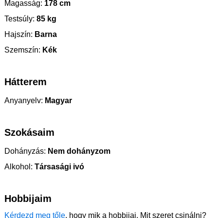
Magasság:
178 cm
Testsúly:
85 kg
Hajszín:
Barna
Szemszín:
Kék
Hátterem
Anyanyelv:
Magyar
Szokásaim
Dohányzás:
Nem dohányzom
Alkohol:
Társasági ivó
Hobbijaim
Kérdezd meg tőle
, hogy mik a hobbijai. Mit szeret csinálni?