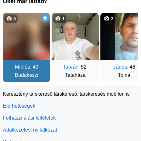
Őket már láttad?
5
1
2
Miklós
István
János
, 49
, 52
, 48
Budakeszi
Tataháza
Tolna
Keresztény társkereső társkereső, társkeresés mobilon is
Elérhetőségek
Felhasználási feltételek
Adatkezelési nyilatkozat