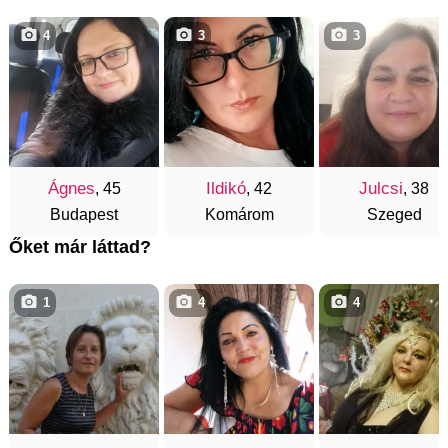
4
3
3
Ágnes
Ildikó
Julcsi
, 45
, 42
, 38
Budapest
Komárom
Szeged
Őket már láttad?
1
4
4