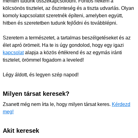
mentén tudunk összekapcsolódni. Fontos nekem a
kölcsönös tisztelet, az őszinteség és a tiszta udvarlás. Olyan
komoly kapcsolatot szeretnék építeni, amelyben együtt,
hitben és szeretetben tudunk fejlődni és továbblépni.
Szeretem a természetet, a tartalmas beszélgetéseket és az
élet apró örömeit. Ha te is úgy gondolod, hogy egy igazi
kapcsolat
alapja a közös értékrend és az egymás iránti
tisztelet, örömmel fogadom a leveled!
Légy áldott, és legyen szép napod!
Milyen társat keresek?
Zsanett még nem írta le, hogy milyen társat keres.
Kérdezd
meg!
Akit keresek