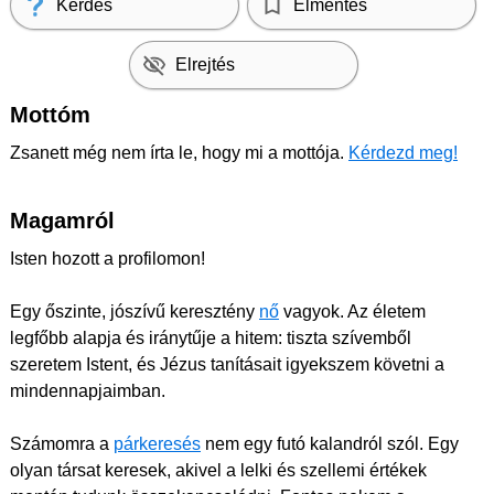
Kérdés
Elmentés
Elrejtés
Mottóm
Zsanett még nem írta le, hogy mi a mottója.
Kérdezd meg!
Magamról
Isten hozott a profilomon!
Egy őszinte, jószívű keresztény
nő
vagyok. Az életem
legfőbb alapja és iránytűje a hitem: tiszta szívemből
szeretem Istent, és Jézus tanításait igyekszem követni a
mindennapjaimban.
Számomra a
párkeresés
nem egy futó kalandról szól. Egy
olyan társat keresek, akivel a lelki és szellemi értékek