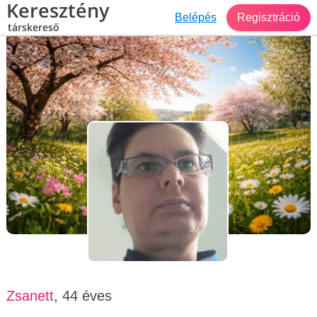
Keresztény
Belépés
Regisztráció
társkereső
Társkereső Budapest
Zsanett, 44 éves, nő
Zsanett
, 44 éves